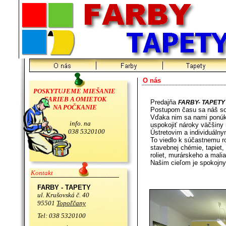
____________________________________________________________________
O nás
___________________________
POSKYTUJEME MIEŠANIE
FARIEB A OMIETOK
Predajňa
FARBY- TAPET
NA POČKANIE
Postupom času sa náš sor
Vďaka nim sa nami ponúka
info. na
uspokojiť nároky väčšiny 
038 5320100
Ústretovim a individuáln
To viedlo k súčastnemu roz
stavebnej chémie, tapiet, 
roliet, murárskeho a mali
Našim cieľom je spokojny
Kontakt
________________________________________
Tešíme 
FARBY - TAPETY
ul. Krušovská č. 40
95501
Topoľčany
Tel: 038 5320100