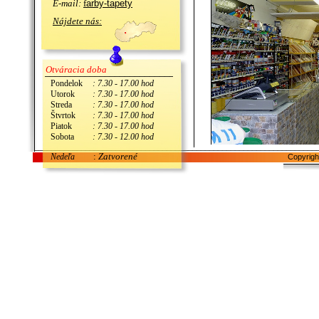
E-mail:
f
arby-tapety
Nájdete nás:
Otváracia doba
________________________________________
Pondelok
: 7.30 - 17.00 hod
Utorok
: 7.30 - 17.00 hod
Streda
: 7.30 - 17.00 hod
Štvrtok
: 7.30 - 17.00 hod
Piatok
: 7.30 - 17.00 hod
Sobota
: 7.30 - 12.00 hod
__________________________________________________________________
:
Zatvorené
Nedeľa
Copyrigh